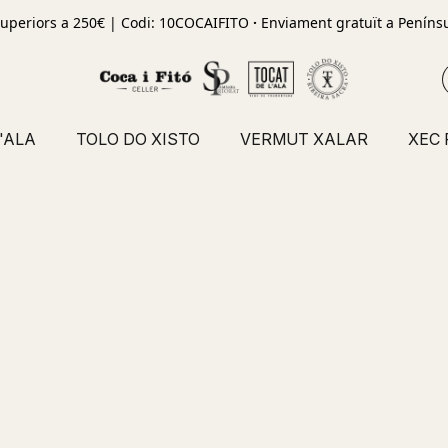
uperiors a 250€ | Codi: 10COCAIFITO
·
Enviament gratuït a Penínsu
'ALA
TOLO DO XISTO
VERMUT XALAR
XEC